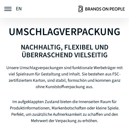
EN
FARBTATTOO
UMSCHLAGVERPACKUNG
GLITZER-TATTOO
METALLIC-TATTOO
NACHHALTIG, FLEXIBEL UND
HENNA-TATTOO
ÜBERRASCHEND VIELSEITIG
Unsere Umschlagverpackungen sind funktionale Werbeträger mit
viel Spielraum für Gestaltung und Inhalt. Sie bestehen aus FSC-
TATTOO-BOX
zertifiziertem Karton, sind stabil, formschön und kommen ganz
KALENDER
ohne Kunststoffverpackung aus.
KISSENVERPACKUNG
Im aufgeklappten Zustand bieten die Innenseiten Raum für
UMSCHLAGVERPACKUNG
Produktinformationen, Markenbotschaften oder kleine Spiele.
DISPLAY
Perfekt, um zusätzliche Aufmerksamkeit zu schaffen und den
HEADER / EINLEGER
Mehrwert der Verpackung zu erhöhen.