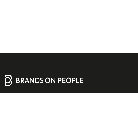
Boris Boxan
Werner-Heisenberg-Str. 3
34123 Kassel, Germany
+49 561 95976-0
info@brands-on-people.de