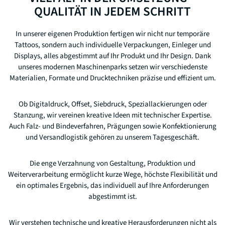
TATTOO-MAILER
QUALITÄT IN JEDEM SCHRITT
In unserer eigenen Produktion fertigen wir nicht nur temporäre
Tattoos, sondern auch individuelle Verpackungen, Einleger und
Displays, alles abgestimmt auf Ihr Produkt und Ihr Design. Dank
unseres modernen Maschinenparks setzen wir verschiedenste
PRODUKTION & TECHNIK
Materialien, Formate und Drucktechniken präzise und effizient um.
ENTWICKLUNG & DESIGN
FULL-SERVICE
Ob Digitaldruck, Offset, Siebdruck, Speziallackierungen oder
Stanzung, wir vereinen kreative Ideen mit technischer Expertise.
REFERENZEN
Auch Falz- und Bindeverfahren, Prägungen sowie Konfektionierung
TATYOU
und Versandlogistik gehören zu unserem Tagesgeschäft.
JOBS
Die enge Verzahnung von Gestaltung, Produktion und
KONTAKT
Weiterverarbeitung ermöglicht kurze Wege, höchste Flexibilität und
ein optimales Ergebnis, das individuell auf Ihre Anforderungen
abgestimmt ist.
Wir verstehen technische und kreative Herausforderungen nicht als