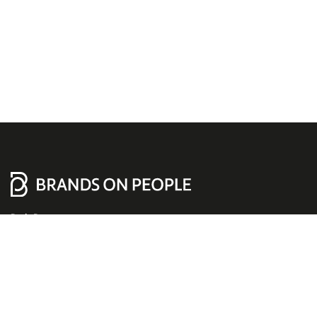
Boris Boxan
Werner-Heisenberg-Str. 3
34123 Kassel, Germany
+49 561 95976-0
info@brands-on-people.de